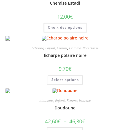
Chemise Estadi
12,00
€
Choix des options
Echarpe
,
Enfant
,
Femme
,
Homme
,
Non classé
Écharpe polaire noire
9,70
€
Select options
blousons
,
Enfant
,
Femme
,
Homme
Doudoune
42,60
€
–
46,30
€