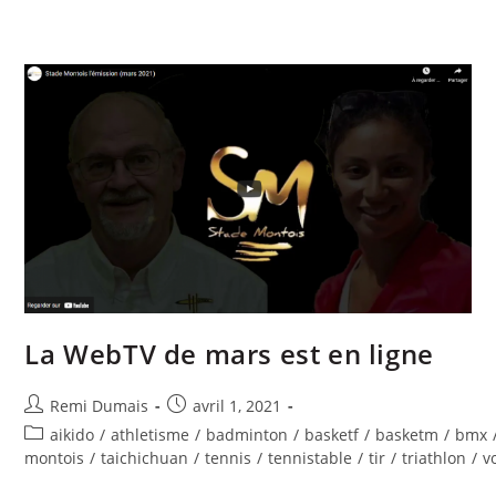
La WebTV de mars est en ligne
Remi Dumais
avril 1, 2021
aikido
/
athletisme
/
badminton
/
basketf
/
basketm
/
bmx
montois
/
taichichuan
/
tennis
/
tennistable
/
tir
/
triathlon
/
v