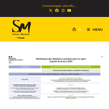
Communiquer une info ...
MENU
0