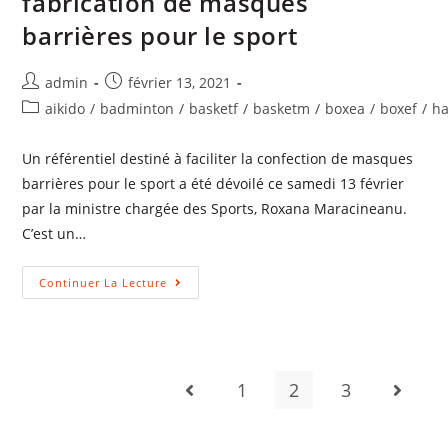
fabrication de masques
barrières pour le sport
admin
février 13, 2021
aikido
/
badminton
/
basketf
/
basketm
/
boxea
/
boxef
/
ha
Un référentiel destiné à faciliter la confection de masques
barrières pour le sport a été dévoilé ce samedi 13 février
par la ministre chargée des Sports, Roxana Maracineanu.
C’est un…
Continuer La Lecture
1
2
3