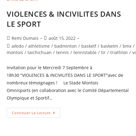
VIOLENCES & INCIVILITES DANS
LE SPORT
Auteur/autrice
Publication
Remi Dumais
août 15, 2022
de
publiée :
Post
aikido
/
athletisme
/
badminton
/
basketf
/
basketm
/
bmx
/
la
category:
montois
/
taichichuan
/
tennis
/
tennistable
/
tir
/
triathlon
/
v
publication :
Invitation pour le Mercredi 7 Septembre à
18h30 "VIOLENCES & INCIVILITES DANS LE SPORT"avec de
nombreux témoignages ! Le Stade Montois
Omnisports (en collaboration avec le Comité Départemental
Olympique et Sportif…
VIOLENCES
Continuer La Lecture
&
INCIVILITES
DANS
LE
SPORT