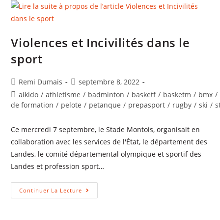
Violences et Incivilités dans le
sport
Auteur/autrice
Publication
Remi Dumais
septembre 8, 2022
de
publiée :
Post
aikido
/
athletisme
/
badminton
/
basketf
/
basketm
/
bmx
/
la
category:
de formation
/
pelote
/
petanque
/
prepasport
/
rugby
/
ski
/
s
publication :
Ce mercredi 7 septembre, le Stade Montois, organisait en
collaboration avec les services de l'État, le département des
Landes, le comité départemental olympique et sportif des
Landes et profession sport…
Violences
Continuer La Lecture
Et
Incivilités
Dans
Le