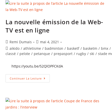
La nouvelle émission de la Web-
TV est en ligne
Auteur/autrice
Publication
Remi Dumais
mai 4, 2021
de
publiée :
Post
aikido
/
athletisme
/
badminton
/
basketf
/
basketm
/
bmx
/
la
category:
classé
/
pelote
/
petanque
/
prepasport
/
rugby
/
ski
/
stade m
publication :
https://youtu.be/52QlOPFCKdA
La
Continuer La Lecture
Nouvelle
Émission
De
La
Web-
TV
Est
En
Ligne