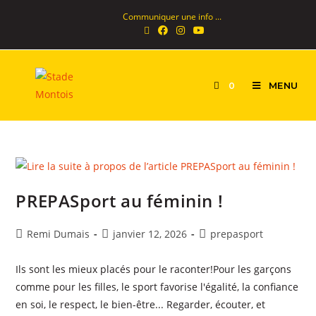
Skip
Communiquer une info ...
to
content
MENU
0
PREPASport au féminin !
Auteur/autrice
Publication
Post
Remi Dumais
janvier 12, 2026
prepasport
de
publiée :
category:
la
Ils sont les mieux placés pour le raconter!Pour les garçons
publication :
comme pour les filles, le sport favorise l'égalité, la confiance
en soi, le respect, le bien-être... Regarder, écouter, et