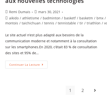
aux nouvelles technologies
Auteur/autrice
Publication
Remi Dumais
mars 30, 2021
de
publiée :
Post
aikido
/
athletisme
/
badminton
/
basketf
/
basketm
/
bmx
/
la
category:
montois
/
taichichuan
/
tennis
/
tennistable
/
tir
/
triathlon
/
v
publication :
Le site actuel n’est plus adapté aux besoins de la
communication moderne et notamment à la consultation
sur les smartphones.En 2020, c’était 83 % de consultation
des sites et 95% de…
Un
Continuer La Lecture
Nouveau
Site
Pour
S’adapter
Aux
Nouvelles
Technologies
1
2
Aller à 