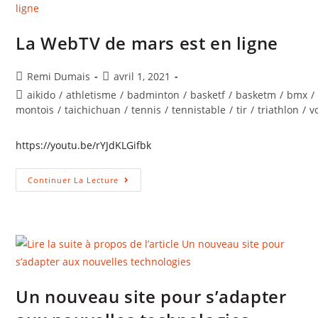
Stade
Montois
Omnisports
Se
La WebTV de mars est en ligne
Lance
Dans
Le
Auteur/autrice
Publication
Jardinage
Remi Dumais
avril 1, 2021
de
publiée :
Post
aikido
/
athletisme
/
badminton
/
basketf
/
basketm
/
bmx
/
la
category:
montois
/
taichichuan
/
tennis
/
tennistable
/
tir
/
triathlon
/
v
publication :
https://youtu.be/rYJdKLGifbk
La
Continuer La Lecture
WebTV
De
Mars
Est
En
Ligne
Un nouveau site pour s’adapter