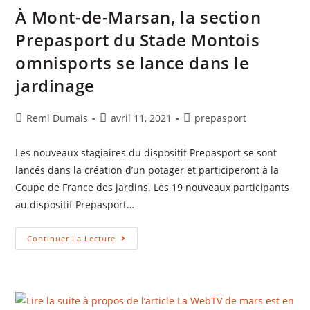
À Mont-de-Marsan, la section
Prepasport du Stade Montois
omnisports se lance dans le
jardinage
Auteur/autrice
Publication
Post
Remi Dumais
avril 11, 2021
prepasport
de
publiée :
category:
la
Les nouveaux stagiaires du dispositif Prepasport se sont
publication :
lancés dans la création d’un potager et participeront à la
Coupe de France des jardins. Les 19 nouveaux participants
au dispositif Prepasport…
À
Continuer La Lecture
Mont-
De-
Marsan,
La
Section
Prepasport
Du