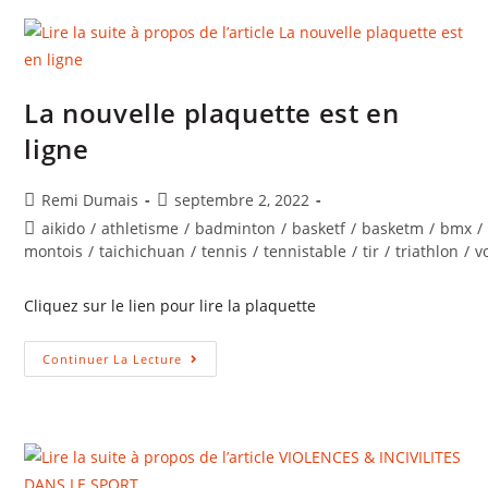
Sport
La nouvelle plaquette est en
ligne
Auteur/autrice
Publication
Remi Dumais
septembre 2, 2022
de
publiée :
Post
aikido
/
athletisme
/
badminton
/
basketf
/
basketm
/
bmx
/
la
category:
montois
/
taichichuan
/
tennis
/
tennistable
/
tir
/
triathlon
/
v
publication :
Cliquez sur le lien pour lire la plaquette
La
Continuer La Lecture
Nouvelle
Plaquette
Est
En
Ligne