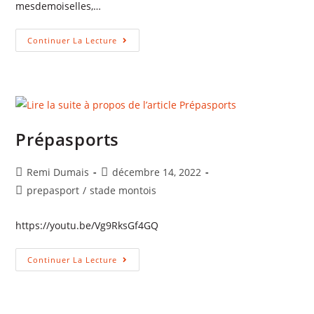
mesdemoiselles,…
PREPASport
Continuer La Lecture
Au
Féminin
!
Prépasports
Auteur/autrice
Publication
Remi Dumais
décembre 14, 2022
de
publiée :
Post
prepasport
/
stade montois
la
category:
publication :
https://youtu.be/Vg9RksGf4GQ
Prépasports
Continuer La Lecture