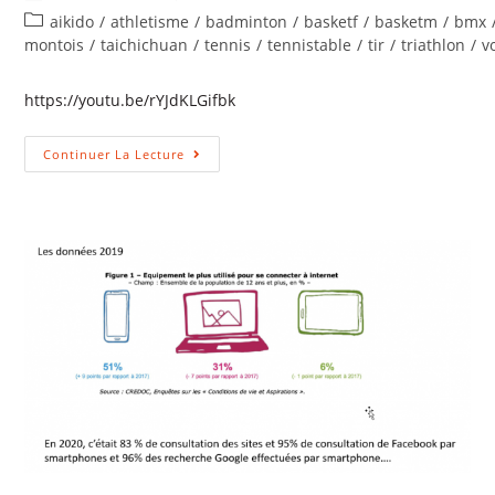
aikido
/
athletisme
/
badminton
/
basketf
/
basketm
/
bmx
montois
/
taichichuan
/
tennis
/
tennistable
/
tir
/
triathlon
/
v
https://youtu.be/rYJdKLGifbk
Continuer La Lecture