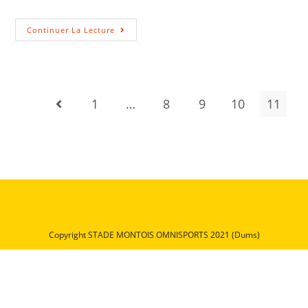
Continuer La Lecture
1
…
8
9
10
11
Copyright STADE MONTOIS OMNISPORTS 2021 (Dums)