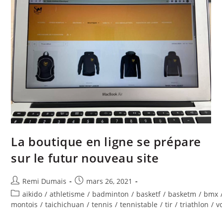
La boutique en ligne se prépare
sur le futur nouveau site
Remi Dumais
mars 26, 2021
aikido
/
athletisme
/
badminton
/
basketf
/
basketm
/
bmx
montois
/
taichichuan
/
tennis
/
tennistable
/
tir
/
triathlon
/
v