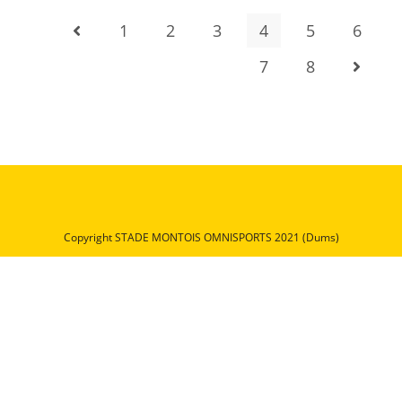
1
2
3
4
5
6
7
8
Copyright STADE MONTOIS OMNISPORTS 2021 (Dums)