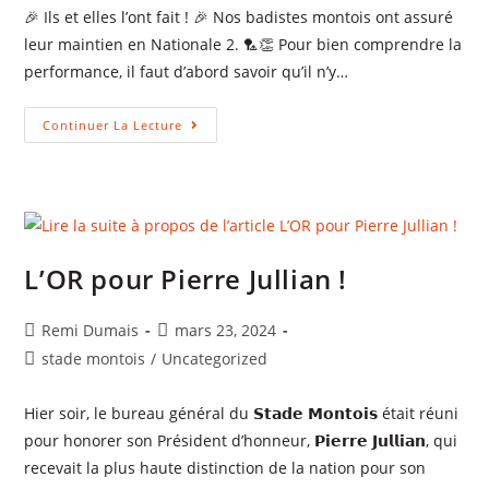
🎉 Ils et elles l’ont fait ! 🎉 Nos badistes montois ont assuré
leur maintien en Nationale 2. 🏸👏 Pour bien comprendre la
performance, il faut d’abord savoir qu’il n’y…
Continuer La Lecture
L’OR pour Pierre Jullian !
Remi Dumais
mars 23, 2024
stade montois
/
Uncategorized
Hier soir, le bureau général du 𝗦𝘁𝗮𝗱𝗲 𝗠𝗼𝗻𝘁𝗼𝗶𝘀 était réuni
pour honorer son Président d’honneur, 𝗣𝗶𝗲𝗿𝗿𝗲 𝗝𝘂𝗹𝗹𝗶𝗮𝗻, qui
recevait la plus haute distinction de la nation pour son