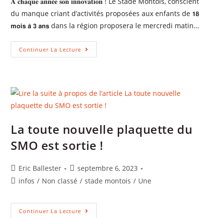
𝐀 𝐜𝐡𝐚𝐪𝐮𝐞 𝐚𝐧𝐧𝐞́𝐞 𝐬𝐨𝐧 𝐢𝐧𝐧𝐨𝐯𝐚𝐭𝐢𝐨𝐧 ! Le Stade Montois, conscient
du manque criant d’activités proposées aux enfants de 𝟭𝟴
𝗺𝗼𝗶𝘀 𝗮̀ 𝟯 𝗮𝗻𝘀 dans la région proposera le mercredi matin…
Continuer La Lecture
La toute nouvelle plaquette du
SMO est sortie !
Eric Ballester
septembre 6, 2023
infos
/
Non classé
/
stade montois
/
Une
Continuer La Lecture