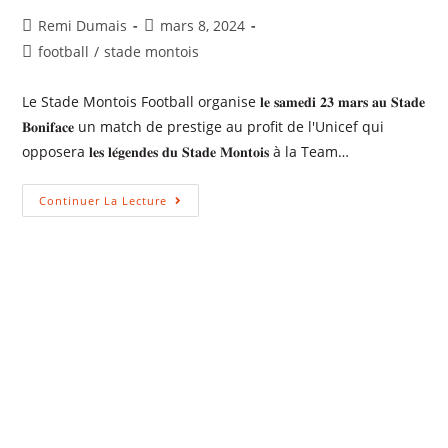
Remi Dumais
mars 8, 2024
football
/
stade montois
Le Stade Montois Football organise 𝐥𝐞 𝐬𝐚𝐦𝐞𝐝𝐢 𝟐𝟑 𝐦𝐚𝐫𝐬 𝐚𝐮 𝐒𝐭𝐚𝐝𝐞
𝐁𝐨𝐧𝐢𝐟𝐚𝐜𝐞 un match de prestige au profit de l'Unicef qui
opposera 𝐥𝐞𝐬 𝐥𝐞́𝐠𝐞𝐧𝐝𝐞𝐬 𝐝𝐮 𝐒𝐭𝐚𝐝𝐞 𝐌𝐨𝐧𝐭𝐨𝐢𝐬 à la Team…
Continuer La Lecture