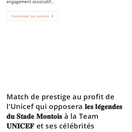
engagement associatif…
Continuer La Lecture
Match de prestige au profit de
l’Unicef qui opposera 𝐥𝐞𝐬 𝐥𝐞́𝐠𝐞𝐧𝐝𝐞𝐬
𝐝𝐮 𝐒𝐭𝐚𝐝𝐞 𝐌𝐨𝐧𝐭𝐨𝐢𝐬 à la Team
𝐔𝐍𝐈𝐂𝐄𝐅 et ses célébrités